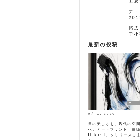
五感
アト
20
幅広
中小
最新の投稿
ニュー
6月 1, 2026
書の美しさを、現代の空
へ。アートブランド「白
Hakurei」をリリースし