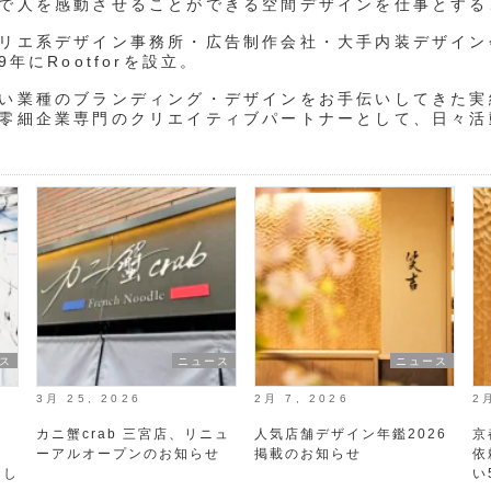
で人を感動させることができる空間デザインを仕事とする
リエ系デザイン事務所・広告制作会社・大手内装デザイン
19年にRootforを設立。
い業種のブランディング・デザインをお手伝いしてきた実
零細企業専門のクリエイティブパートナーとして、日々活
ス
ニュース
ニュース
3月 25, 2026
2月 7, 2026
2
間
カニ蟹crab 三宮店、リニュ
人気店舗デザイン年鑑2026
京
暉
ーアルオープンのお知らせ
掲載のお知らせ
依
まし
い