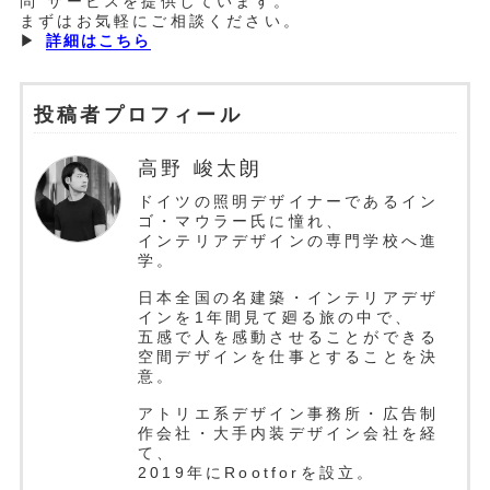
問”サービスを提供しています。
まずはお気軽にご相談ください。
▶︎
詳細はこちら
投稿者プロフィール
高野 峻太朗
ドイツの照明デザイナーであるイン
ゴ・マウラー氏に憧れ、
インテリアデザインの専門学校へ進
学。
日本全国の名建築・インテリアデザ
インを1年間見て廻る旅の中で、
五感で人を感動させることができる
空間デザインを仕事とすることを決
意。
アトリエ系デザイン事務所・広告制
作会社・大手内装デザイン会社を経
て、
2019年にRootforを設立。