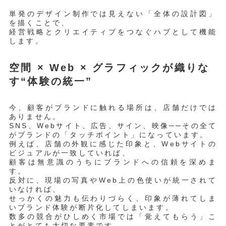
単発のデザイン制作では見えない「全体の設計図」
を描くことで、
経営戦略とクリエイティブをつなぐハブとして機能
します。
空間 × Web × グラフィックが織りな
す“体験の統一”
今、顧客がブランドに触れる場所は、店舗だけでは
ありません。
SNS、Webサイト、広告、サイン、映像──その全て
がブランドの「タッチポイント」になっています。
例えば、店舗の外観に感じた印象と、Webサイトの
ビジュアルが一致していれば、
顧客は無意識のうちにブランドへの信頼を深めま
す。
反対に、現場の写真やWeb上の色使いが統一されて
いなければ、
せっかくの魅力も伝わりづらく、印象が薄れてしま
いブランド体験が断片化してしまいます。
数多の競合がひしめく市場では「覚えてもらう」こ
とがとても大切な要素です。