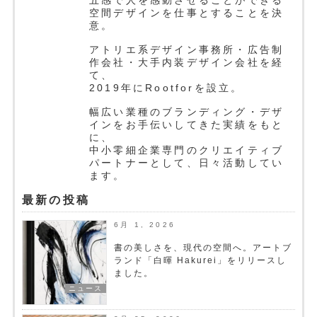
五感で人を感動させることができる
空間デザインを仕事とすることを決
意。
アトリエ系デザイン事務所・広告制
作会社・大手内装デザイン会社を経
て、
2019年にRootforを設立。
幅広い業種のブランディング・デザ
インをお手伝いしてきた実績をもと
に、
中小零細企業専門のクリエイティブ
パートナーとして、日々活動してい
ます。
最新の投稿
6月 1, 2026
書の美しさを、現代の空間へ。アートブ
ランド「白暉 Hakurei」をリリースし
ました。
ニュース