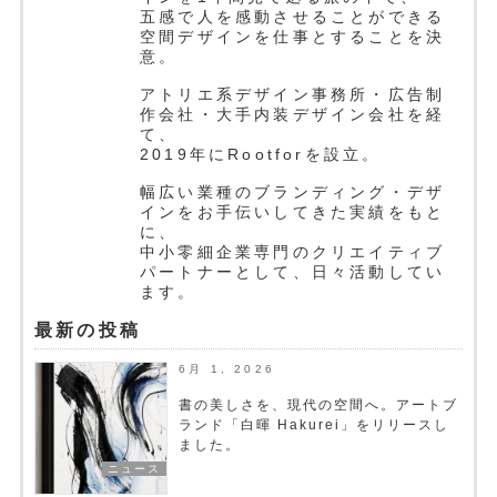
五感で人を感動させることができる
空間デザインを仕事とすることを決
意。
アトリエ系デザイン事務所・広告制
作会社・大手内装デザイン会社を経
て、
2019年にRootforを設立。
幅広い業種のブランディング・デザ
インをお手伝いしてきた実績をもと
に、
中小零細企業専門のクリエイティブ
パートナーとして、日々活動してい
ます。
最新の投稿
6月 1, 2026
書の美しさを、現代の空間へ。アートブ
ランド「白暉 Hakurei」をリリースし
ました。
ニュース