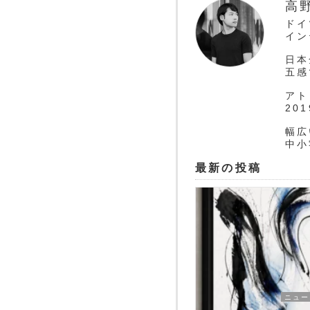
高
ドイ
イン
日本
五感
アト
20
幅広
中小
最新の投稿
ニュー