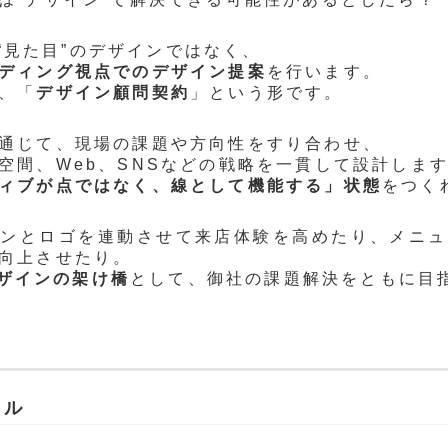
なる“見た目”のデザインではなく、
ディング視点でのデザイン提案
を行います。
、「
デザイン顧問契約
」という形です。
通じて、現場の課題や方向性をすり合わせ、
空間、Web、SNSなどの戦略を一貫して設計しま
ィブが点ではなく、線として機能する」状態
をつく
インとロゴを連動させて来店体験を高めたり、メニュ
向上させたり。
ザインの架け橋
として、御社の課題解決をともに目
ール