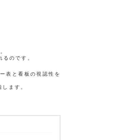
す。
れるのです。
ー表と看板の視認性を
指します。